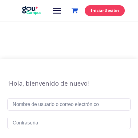
Saltar
al
Iniciar Sesión
contenido
¡Hola, bienvenido de nuevo!