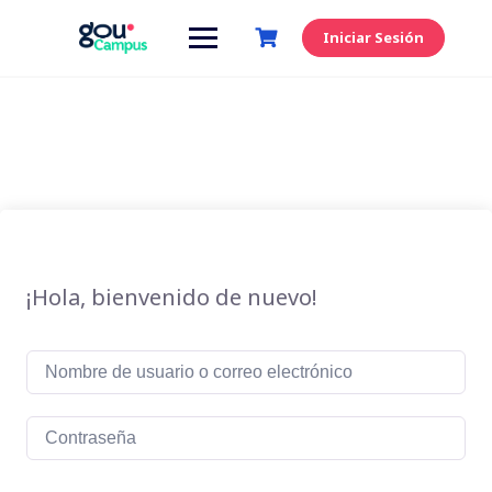
Saltar
al
Iniciar Sesión
contenido
¡Hola, bienvenido de nuevo!