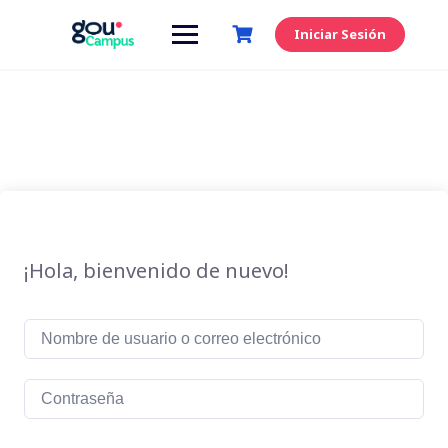
Saltar
al
Iniciar Sesión
contenido
¡Hola, bienvenido de nuevo!