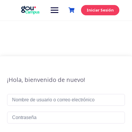
Saltar
al
Iniciar Sesión
contenido
¡Hola, bienvenido de nuevo!