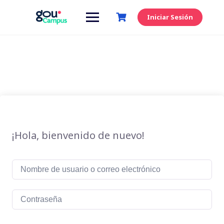
Saltar
al
Iniciar Sesión
contenido
¡Hola, bienvenido de nuevo!