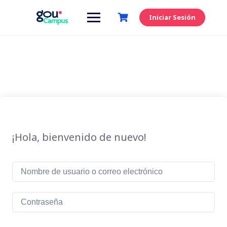
Saltar
al
Iniciar Sesión
contenido
¡Hola, bienvenido de nuevo!