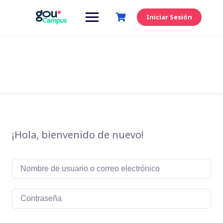
Saltar
al
Iniciar Sesión
contenido
¡Hola, bienvenido de nuevo!