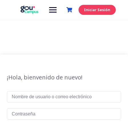
Saltar
al
Iniciar Sesión
contenido
¡Hola, bienvenido de nuevo!