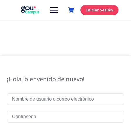
Saltar
al
Iniciar Sesión
contenido
¡Hola, bienvenido de nuevo!