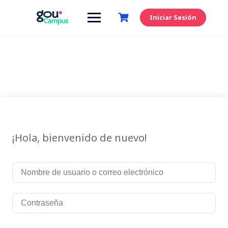
Saltar
al
Iniciar Sesión
contenido
¡Hola, bienvenido de nuevo!